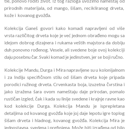
tle, ponovo roditi život. Iz tog razloga uvozimo nameštaj od
prirodnih materijala, od mango, šišam, recikliranog drveta,
kože i kovanog gvožđa.
Kolekcija Ganeš govori kako komadi napravljeni od više
vrsta različitog drveta koje je već jednom obrađeno mogu sa
idejom dobrog dizajnera i rukama veštih majstora da dobiju
duh ponovno rođenog. Vesele, ali svedene boje ovoj kolekciji
daju posebnu čar. Svaki komad je jedinstven, jer se boji ručno.
Kolekcije Mandu, Durga i Mira napravljene su u kolonijalnom
i za Indiju specifičnom stilu od šišam drveta koje pripada
porodici ružinog drveta. Crvenkasta boja, izuzetna čvrstina i
jako izražena šara ovom nameštaju daje prirodan, pomalo
rustičan izgled, čak i kada su linije svedene i krajnje ravne kao
kod kolekcije Durga. Kolekcija Mandu je isprepletana
detaljima od kovanog gvožđa koje joj daje lepotu igre toplog
šišam drveta i hladnog, kovanog gvožđa. Kolekcija Mira je
jednostavna, svedena i prefinjena. Može biti izrađena od bilo