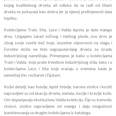
kojeg kvalitetnog drveta, ali odluka da se radi od šišam
drveta se pokazala kao dobra jer je njenoj prefinjenosti dala
toplinu.
Kolekcijama Train, Sita, Lace i Valda lepotu je dalo mango
drvo. Uzgajano zarad sočnog i slatkog ploda, ovo drvo je
zbog svoje svetle bež boje, izuzetne otpornosti na vlagu i
čvrstine došlo na liste najpopularnijeg drveća za izradu
industrijskog nameštaja. Primenjeno je kako u kolekcijama
Train i Valda koje prate trendove industrijskog stila, tako i u
kolekcijama Lace i Sita koje vraćaju u vremena kada je
nameštaj bio rezbaren i čipkast.
Kožni detalji, kao fotelje, leptir fotelje, barske stolice i kozlić
napravljeni su od akacija drveta, metala, kozije i kravlje kože.
Oni dopunjavaju ekskluzivnu Valda kolekciju, čije su komode,
stolovi, stolice napravljene od manga i daju mogućnost
kombinovanja sa drugim kolekcijama iz kataloga.