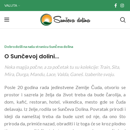
VALUTA
Dobrodošli na našu stranicu Sunčeva dolina
O Sunčevoj dolini...
Neka magija počne, a za početak tu su kolekcije: Train, Sita,
Mira, Durga, Mandu, Lace, Valda, Ganeš. Izaberite svoju.
Posle 20 godina rada jedinstvene Zemlje Čuda, otvorio se
prostor i sazrela je želja da život treba da bude čarolija, a
dom, kafić, restoran, hotel, vikendica, mesto gde se čuda
dešavaju. Iz želje, rodila se Sunčeva Dolina. Povratak prirodi i
ideji da nameštaj treba da bude uzet od nje, da ono što
priroda da, primiće nazad, obraditi i iz toga će se kroz plodno