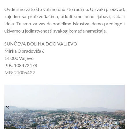
Ovde smo zato što volimo ono što radimo. U svaki proizvod,
zajedno sa proizvođačima, utkali smo puno ljubavi, rada i
ideja. Tu smo za vas da podelimo iskustva, damo predloge i
uživamo u jedinstvenosti svakog komada nameštaja.
SUNČEVA DOLINA DOO VALJEVO
Mirka Obradovića 6
14 000 Valjevo
PIB: 108472478
MB: 21006432