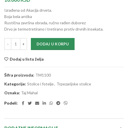
Izrađena od Akacija drveta.
Boja bela antika
Rustična završna obrada, ručno rađen duborez
Drvo je termotretirano i tretirano protiv drvnih insekata.
DODAJ U KORPU
Dodaj u listu želja
Šifra proizvoda:
TM1100
Kategorije:
Stolice i fotelje
,
Trpezarijske stolice
Oznaka:
Taj Mahal
Podeli