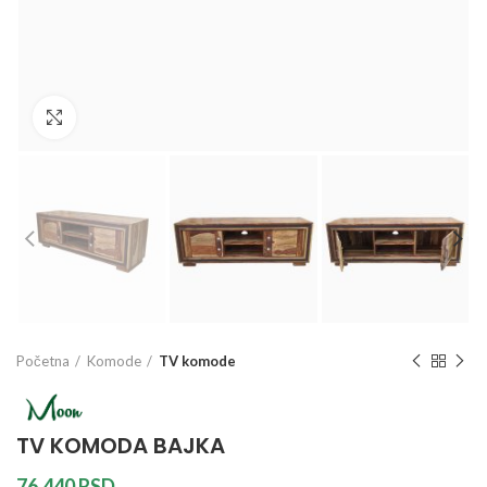
Galerija slika
Početna
Komode
TV komode
TV KOMODA BAJKA
76.440
RSD