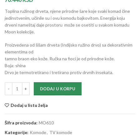
Toplina ružinog drveta, njene prirodne šare koje svaki komad čine
jedinstvenim, učinile su i ovu komodu bajkovitom. Energija koju
drveni nameštaj daje prostoru može se osetiti u svakom komadu
Moon kolekcije.
Proizvedena od šišam drveta (Indijsko ružino drvo) sa dekorativnim
elementima od
tamno braon eko kože. Ručka na fioci je od prirodne kože.
Boja: shina
Drvo je termotretirano i tretirano protiv drvnih insekata.
DODAJ U KORPU
Dodaj u listu želja
Šifra proizvoda:
MO610
Kategorije:
Komode
,
TV komode