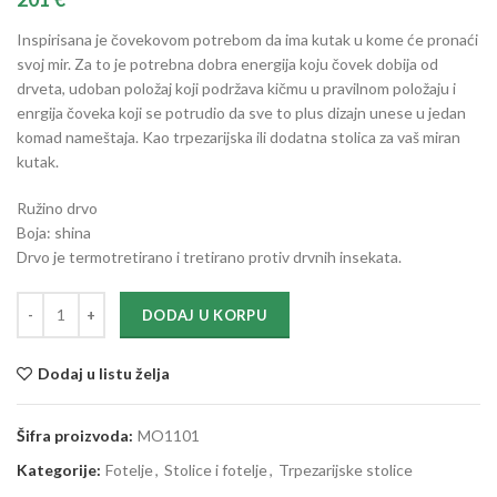
Inspirisana je čovekovom potrebom da ima kutak u kome će pronaći
svoj mir. Za to je potrebna dobra energija koju čovek dobija od
drveta, udoban položaj koji podržava kičmu u pravilnom položaju i
enrgija čoveka koji se potrudio da sve to plus dizajn unese u jedan
komad nameštaja. Kao trpezarijska ili dodatna stolica za vaš miran
kutak.
Ružino drvo
Boja: shina
Drvo je termotretirano i tretirano protiv drvnih insekata.
DODAJ U KORPU
Dodaj u listu želja
Šifra proizvoda:
MO1101
Kategorije:
Fotelje
,
Stolice i fotelje
,
Trpezarijske stolice